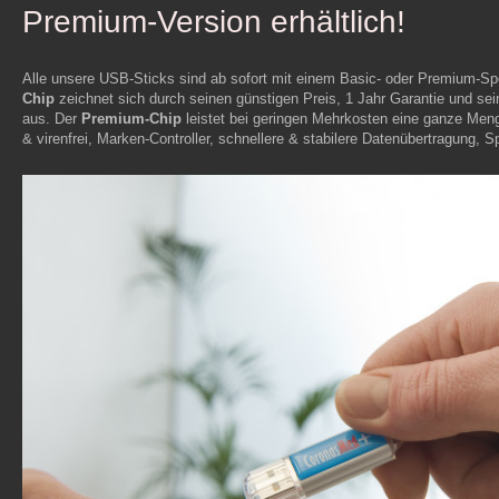
Premium-Version erhältlich!
Alle unsere USB-Sticks sind ab sofort mit einem Basic- oder Premium-Spe
Chip
zeichnet sich durch seinen günstigen Preis, 1 Jahr Garantie und se
aus. Der
Premium-Chip
leistet bei geringen Mehrkosten eine ganze Meng
& virenfrei, Marken-Controller, schnellere & stabilere Datenübertragung, 