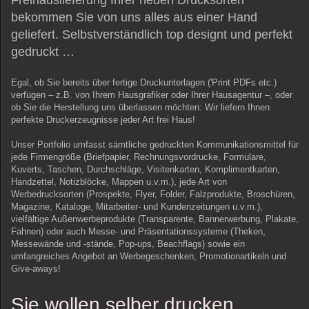
Freihauslieferung Ihrer neuen Drucksorten
bekommen Sie von uns alles aus einer Hand
geliefert. Selbstverständlich top designt und perfekt
gedruckt …
Egal, ob Sie bereits über fertige Druckunterlagen ('Print PDFs etc.)
verfügen – z.B. von Ihrem Hausgrafiker oder Ihrer Hausagentur –, oder
ob Sie die Herstellung uns überlassen möchten: Wir liefern Ihnen
perfekte Druckerzeugnisse jeder Art frei Haus!
Unser Portfolio umfasst sämtliche gedruckten Kommunikationsmittel für
jede Firmengröße (Briefpapier, Rechnungsvordrucke, Formulare,
Kuverts, Taschen, Durchschläge, Visitenkarten, Komplimentkarten,
Handzettel, Notizblöcke, Mappen u.v.m.), jede Art von
Werbedrucksorten (Prospekte, Flyer, Folder, Falzprodukte, Broschüren,
Magazine, Kataloge, Mitarbeiter- und Kundenzeitungen u.v.m.),
vielfältige Außenwerbeprodukte (Transparente, Bannerwerbung, Plakate,
Fahnen) oder auch Messe- und Präsentationssysteme (Theken,
Messewände und -stände, Pop-ups, Beachflags) sowie ein
umfangreiches Angebot an Werbegeschenken, Promotionartikeln und
Give-aways!
Sie wollen selber drucken